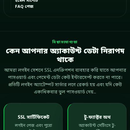
ইমেল সাপোর্ট
FAQ পেজ
বিশ্বাসযোগ্যতা
কেন আপনার অ্যাকাউন্ট ডেটা নিরাপদ
থাকে
আমরা লগইন সেশনে SSL এনক্রিপশন ব্যবহার করি যাতে আপনার
পাসওয়ার্ড এবং পেমেন্ট ডেটা কেউ ইন্টারসেপ্ট করতে না পারে।
প্রতিটি লগইন অ্যাটেম্পট সার্ভার লগে রেকর্ড হয় এবং যদি কেউ
একাধিকবার ভুল পাসওয়ার্ড দেয়...
SSL সার্টিফিকেট
টু-ফ্যাক্টর অথ
লগইন পেজ এবং পুরো
অ্যাকাউন্ট সেটিংসে টু-