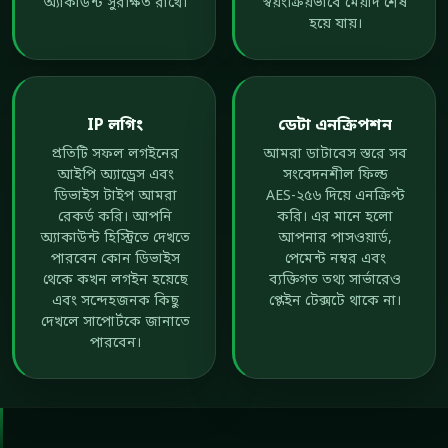
অ্যাকাউন্ট সুরক্ষিত রাখে।
স্বয়ংক্রিয়ভাবে মেয়াদ শেষ
হয়ে যায়।
IP লগিং
ডেটা এনক্রিপশন
প্রতিটি সফল লগইনের
আমরা ডাটাবেস স্তরে সব
আইপি অ্যাড্রেস এবং
সংবেদনশীল ফিল্ড
ডিভাইস টাইপ আমরা
AES-২৫৬ দিয়ে এনক্রিপ্ট
রেকর্ড করি। আপনি
করি। এর মানে হলো
অ্যাকাউন্ট হিস্ট্রিতে দেখতে
আপনার পাসওয়ার্ড,
পারবেন কোন ডিভাইস
পেমেন্ট নম্বর এবং
থেকে কখন লগইন হয়েছে
ব্যক্তিগত তথ্য সার্ভারেও
এবং সন্দেহজনক কিছু
প্লেইন টেক্সটে থাকে না।
দেখলে সাপোর্টকে জানাতে
পারবেন।