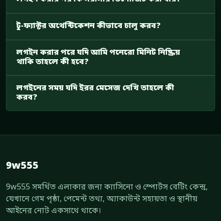
টু-ফ্যাক্টর অথেন্টিকেশন কীভাবে চালু করব?
লগইন করার পরে যদি আমি পনেরো মিনিট নিষ্ক্রিয়
থাকি তাহলে কী হবে?
লগইনের সময় যদি ইরর মেসেজ দেখি তাহলে কী
করব?
9w555
9w555 সমর্থিত এলাকার জন্য ক্যাসিনো ও স্পোর্টস বেটিং কেন্দ্র,
যেখানে গেম পৃষ্ঠা, পেমেন্ট তথ্য, অ্যাকাউন্ট সহায়তা ও স্থানীয়
আইনের নোট একসাথে থাকে।