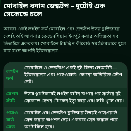
মোবাইল বনাম ডেস্কটপ – দুটোই এক
সেকেন্ডে চলে
আমরা একই লগইন ফর্ম মোবাইল এবং ডেস্কটপ উভয় ব্রাউজারে
দেখাই তাই আপনার ক্রেডেনশিয়াল ইনপুট করার অভিজ্ঞতা সব
ডিভাইসে একরকম। মোবাইলে টাচস্ক্রিন কীবোর্ড স্বয়ংক্রিয়ভাবে খুলে
যায় যখন আপনি ইউজারনেম...
মোবাইলে ও ডেস্কটপে একই দুই-ফিল্ড লেআউট—
লগইন
ইউজারনেম এবং পাসওয়ার্ড। কোনো অতিরিক্ত স্টেপ
ফর্ম
নেই।
সেশন
উভয় প্ল্যাটফর্মেই লগইন বাটন চাপার পর সার্ভার দুই
স্টার্ট
সেকেন্ডে সেশন টোকেন ইস্যু করে এবং লবি খুলে দেয়।
পাসও
মোবাইল এবং ডেস্কটপ ব্রাউজার উভয়ই পাসওয়ার্ড
য়ার্ড
সেভ করার অপশন দেয়। একবার সেভ করলে পরে
সেভ
অটোফিল হবে।