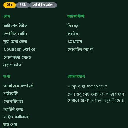
21+
SSL
মোবাইল আগে
গেম
অ্যাকাউন্ট
কাইশেন উইন্স
নিবন্ধন
স্পোর্টস বেটিং
লগইন
বুক অফ ডেড
প্রশ্নোত্তর
Counter Strike
মোবাইল অ্যাপ
বোনানজা গোল্ড
ক্র্যাশ গেম
তথ্য
যোগাযোগ
আমাদের সম্পর্কে
support@9w555.com
শর্তাবলি
সেবা শুধু সেই এলাকায় পাওয়া যায়
যেখানে স্থানীয় আইন অনুমতি দেয়।
গোপনীয়তা
আইনি তথ্য
লাইভ ক্যাসিনো
স্লট গেম