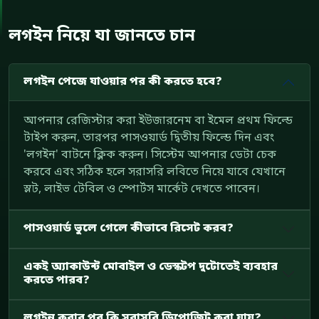
লগইন নিয়ে যা জানতে চান
লগইন পেজে যাওয়ার পর কী করতে হবে?
আপনার রেজিস্টার করা ইউজারনেম বা ইমেল প্রথম ফিল্ডে
টাইপ করুন, তারপর পাসওয়ার্ড দ্বিতীয় ফিল্ডে দিন এবং
'লগইন' বাটনে ক্লিক করুন। সিস্টেম আপনার ডেটা চেক
করবে এবং সঠিক হলে সরাসরি লবিতে নিয়ে যাবে যেখানে
স্লট, লাইভ টেবিল ও স্পোর্টস মার্কেট দেখতে পাবেন।
পাসওয়ার্ড ভুলে গেলে কীভাবে রিসেট করব?
একই অ্যাকাউন্ট মোবাইল ও ডেস্কটপ দুটোতেই ব্যবহার
করতে পারব?
লগইন করার পর কি সরাসরি ডিপোজিট করা যায়?