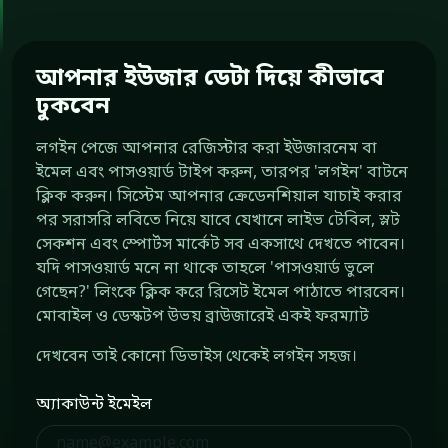
আপনার ইউজার ডেটা দিয়ে কীভাবে
ঢুকবেন
লগইন পেজে আপনার রেজিস্টার করা ইউজারনেম বা
ইমেল এবং পাসওয়ার্ড টাইপ করুন, তারপর 'লগইন' বাটনে
ক্লিক করুন। সিস্টেম আপনার ক্রেডেনশিয়াল যাচাই করার
পর সরাসরি লবিতে নিয়ে যাবে যেখানে লাইভ টেবিল, স্লট
সেকশন এবং স্পোর্টস মার্কেট সব একসাথে দেখতে পাবেন।
যদি পাসওয়ার্ড মনে না থাকে তাহলে 'পাসওয়ার্ড ভুলে
গেছেন?' লিংকে ক্লিক করে রিসেট ইমেল পাঠাতে পারবেন।
মোবাইল ও ডেস্কটপ উভয় ব্রাউজারেই একই ফরম্যাট
দেখবেন তাই কোনো ডিভাইস থেকেই লগইন সহজ।
অ্যাকাউন্ট ইমেইল