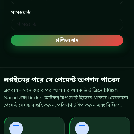
পাসওয়ার্ড
চালিয়ে যান
লগইনের পরে যে পেমেন্ট অপশন পাবেন
একবার লগইন করার পর আপনার অ্যাকাউন্ট স্ক্রিনে bKash,
Nagad এবং Rocket আইকন চিপ সারি হিসেবে থাকবে। যেকোনো
পেমেন্ট মেথড বাছাই করুন, পরিমাণ টাইপ করুন এবং নিশ্চিত...