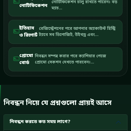
নোটিফিকেশন চালু রাখতে পারেন। বড়
নোটিফিকেশন
ম্যাচ...
ইতিহাস
রেজিস্ট্রেশনের পরে আপনার অ্যাকাউন্ট হিস্ট্রি
ও রিপোর্ট
ট্যাবে সব ডিপোজিট, উইথড্র এবং...
প্রোমো
নিবন্ধন সম্পন্ন করার পরে ক্যাশিয়ার পেজে
বোর্ড
প্রোমো সেকশন দেখতে পারবেন।...
নিবন্ধন নিয়ে যে প্রশ্নগুলো প্রায়ই আসে
নিবন্ধন করতে কত সময় লাগে?