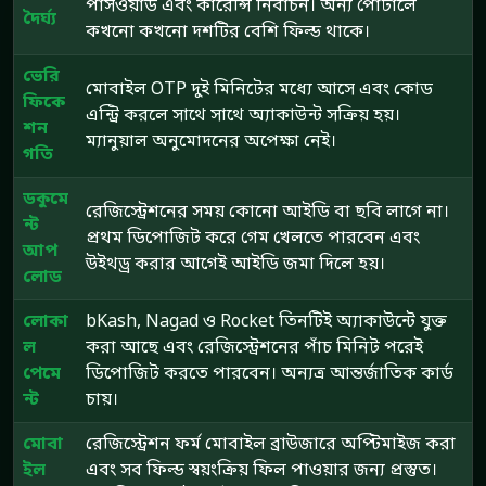
পাসওয়ার্ড এবং কারেন্সি নির্বাচন। অন্য পোর্টালে
দৈর্ঘ্য
কখনো কখনো দশটির বেশি ফিল্ড থাকে।
ভেরি
মোবাইল OTP দুই মিনিটের মধ্যে আসে এবং কোড
ফিকে
এন্ট্রি করলে সাথে সাথে অ্যাকাউন্ট সক্রিয় হয়।
শন
ম্যানুয়াল অনুমোদনের অপেক্ষা নেই।
গতি
ডকুমে
রেজিস্ট্রেশনের সময় কোনো আইডি বা ছবি লাগে না।
ন্ট
প্রথম ডিপোজিট করে গেম খেলতে পারবেন এবং
আপ
উইথড্র করার আগেই আইডি জমা দিলে হয়।
লোড
লোকা
bKash, Nagad ও Rocket তিনটিই অ্যাকাউন্টে যুক্ত
ল
করা আছে এবং রেজিস্ট্রেশনের পাঁচ মিনিট পরেই
পেমে
ডিপোজিট করতে পারবেন। অন্যত্র আন্তর্জাতিক কার্ড
ন্ট
চায়।
মোবা
রেজিস্ট্রেশন ফর্ম মোবাইল ব্রাউজারে অপ্টিমাইজ করা
ইল
এবং সব ফিল্ড স্বয়ংক্রিয় ফিল পাওয়ার জন্য প্রস্তুত।