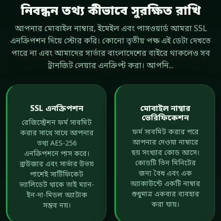
নিবন্ধন তথ্য কীভাবে সুরক্ষিত রাখি
আপনার মোবাইল নাম্বার, ইমেইল এবং পাসওয়ার্ড আমরা SSL
এনক্রিপশন দিয়ে স্টোর করি। কোনো তৃতীয় পক্ষ এই ডেটা দেখতে
পারে না এবং আমাদের সার্ভার বাংলাদেশের বাইরে থাকলেও সব
ট্রানজিট লেয়ার এনক্রিপ্ট করা। আপনি...
SSL এনক্রিপশন
মোবাইল নাম্বার
ভেরিফিকেশন
রেজিস্ট্রেশন ফর্ম সাবমিট
ফর্ম সাবমিট করার পরে
করার সাথে সাথে আপনার
আপনার দেওয়া নাম্বারে
তথ্য AES-256
ছয় সংখ্যার কোড আসে।
এনক্রিপশনে পাস করে।
কোডটি তিন মিনিটের
ব্রাউজার এবং সার্ভার উভয়
জন্য বৈধ এবং এক
পাশেই সার্টিফিকেট
অ্যাকাউন্টে একটি নাম্বার
ভ্যালিডেট থাকে তাই ম্যান-
শুধুমাত্র একবার ব্যবহার
ইন-দা-মিডল অ্যাটাক
করা যায়।
সম্ভব নয়।