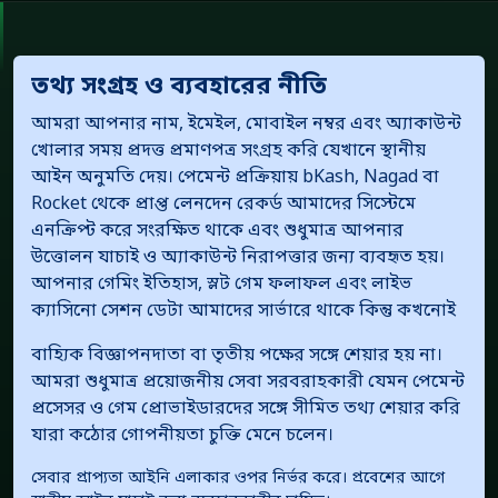
তথ্য সংগ্রহ ও ব্যবহারের নীতি
আমরা আপনার নাম, ইমেইল, মোবাইল নম্বর এবং অ্যাকাউন্ট
খোলার সময় প্রদত্ত প্রমাণপত্র সংগ্রহ করি যেখানে স্থানীয়
আইন অনুমতি দেয়। পেমেন্ট প্রক্রিয়ায় bKash, Nagad বা
Rocket থেকে প্রাপ্ত লেনদেন রেকর্ড আমাদের সিস্টেমে
এনক্রিপ্ট করে সংরক্ষিত থাকে এবং শুধুমাত্র আপনার
উত্তোলন যাচাই ও অ্যাকাউন্ট নিরাপত্তার জন্য ব্যবহৃত হয়।
আপনার গেমিং ইতিহাস, স্লট গেম ফলাফল এবং লাইভ
ক্যাসিনো সেশন ডেটা আমাদের সার্ভারে থাকে কিন্তু কখনোই
বাহ্যিক বিজ্ঞাপনদাতা বা তৃতীয় পক্ষের সঙ্গে শেয়ার হয় না।
আমরা শুধুমাত্র প্রয়োজনীয় সেবা সরবরাহকারী যেমন পেমেন্ট
প্রসেসর ও গেম প্রোভাইডারদের সঙ্গে সীমিত তথ্য শেয়ার করি
যারা কঠোর গোপনীয়তা চুক্তি মেনে চলেন।
সেবার প্রাপ্যতা আইনি এলাকার ওপর নির্ভর করে। প্রবেশের আগে