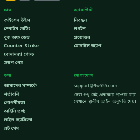
গেম
অ্যাকাউন্ট
কাইশেন উইন্স
নিবন্ধন
স্পোর্টস বেটিং
লগইন
বুক অফ ডেড
প্রশ্নোত্তর
Counter Strike
মোবাইল অ্যাপ
বোনানজা গোল্ড
ক্র্যাশ গেম
তথ্য
যোগাযোগ
আমাদের সম্পর্কে
support@9w555.com
শর্তাবলি
সেবা শুধু সেই এলাকায় পাওয়া যায়
যেখানে স্থানীয় আইন অনুমতি দেয়।
গোপনীয়তা
আইনি তথ্য
লাইভ ক্যাসিনো
স্লট গেম