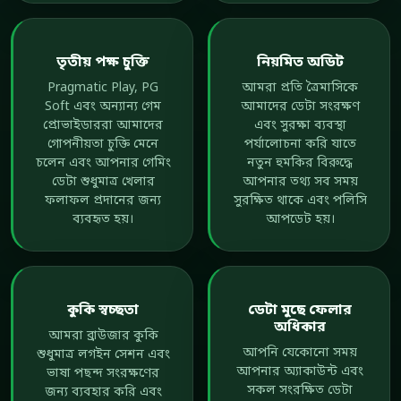
তৃতীয় পক্ষ চুক্তি
নিয়মিত অডিট
Pragmatic Play, PG
আমরা প্রতি ত্রৈমাসিকে
Soft এবং অন্যান্য গেম
আমাদের ডেটা সংরক্ষণ
প্রোভাইডাররা আমাদের
এবং সুরক্ষা ব্যবস্থা
গোপনীয়তা চুক্তি মেনে
পর্যালোচনা করি যাতে
চলেন এবং আপনার গেমিং
নতুন হুমকির বিরুদ্ধে
ডেটা শুধুমাত্র খেলার
আপনার তথ্য সব সময়
ফলাফল প্রদানের জন্য
সুরক্ষিত থাকে এবং পলিসি
ব্যবহৃত হয়।
আপডেট হয়।
কুকি স্বচ্ছতা
ডেটা মুছে ফেলার
অধিকার
আমরা ব্রাউজার কুকি
আপনি যেকোনো সময়
শুধুমাত্র লগইন সেশন এবং
আপনার অ্যাকাউন্ট এবং
ভাষা পছন্দ সংরক্ষণের
সকল সংরক্ষিত ডেটা
জন্য ব্যবহার করি এবং