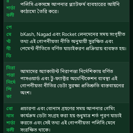
র
পলিসি একসঙ্গে আপনার প্ল্যাটফর্ম ব্যবহারের আইনি
শর্তা
কাঠামো তৈরি করে।
বলী
পে
মে
bKash, Nagad এবং Rocket লেনদেনের সময় সংগৃহীত
ন্ট
তথ্য এই গোপনীয়তা নীতি অনুযায়ী সুরক্ষিত এবং
নী
পেমেন্ট নীতিতে বর্ণিত যাচাইকরণ প্রক্রিয়ায় ব্যবহৃত হয়।
তি
নিরা
আমাদের অ্যাকাউন্ট নিরাপত্তা নির্দেশিকায় বর্ণিত
পত্তা
পাসওয়ার্ড এবং টু-ফ্যাক্টর অথেন্টিকেশন ব্যবস্থা এই
নির্দে
গোপনীয়তা নীতির ডেটা সুরক্ষা প্রতিশ্রুতি বাস্তবায়নের
শি
অংশ।
কা
বো
প্রচারণা এবং বোনাস গ্রহণের সময় আপনার গেমিং
নাস
কার্যক্রম ডেটা সংগ্রহ করা হয় শুধুমাত্র শর্ত পূরণ যাচাই
শর্তা
করতে এবং সেই তথ্য এই গোপনীয়তা পলিসি মেনে
বলী
সংরক্ষিত থাকে।