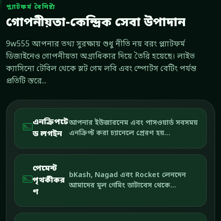
প্ল্যাটফর্ম বৈশিষ্ট্য
গোপনীয়তা-কেন্দ্রিক সেবা উপাদান
9w555 আপনার তথ্য সুরক্ষায় শুধু নীতি নয় বরং প্ল্যাটফর্ম
ডিজাইনেও গোপনীয়তা অগ্রাধিকার দিয়ে তৈরি হয়েছে। লাইভ
ক্যাসিনো টেবিল থেকে স্লট গেম লবি এবং স্পোর্টস বেটিং পর্যন্ত
প্রতিটি স্তরে...
এনক্রিপটে
আপনার ইউজারনেম এবং পাসওয়ার্ড সবসময়
ড লগইন
এনক্রিপ্ট করা চ্যানেলে প্রেরণ হয়...
পেমেন্ট
bKash, Nagad এবং Rocket লেনদেন
পৃথকীকর
আমাদের মূল গেমিং ডাটাবেস থেকে...
ণ